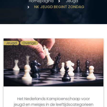
Homepagina
Jeugd
NK JEUGD BEGINT ZONDAG
Jeugd
Overige
Het Nederlands Kampioenschaap voor
jeugd en meisjes in de leeftijdscategorieën