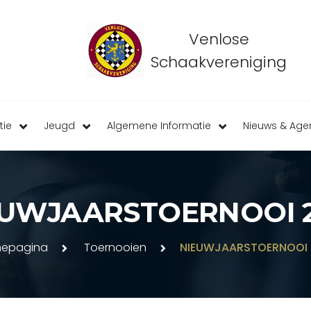
Venlose
Schaakvereniging
tie
Jeugd
Algemene Informatie
Nieuws & Ag
EUWJAARSTOERNOOI 2
epagina
Toernooien
NIEUWJAARSTOERNOOI 