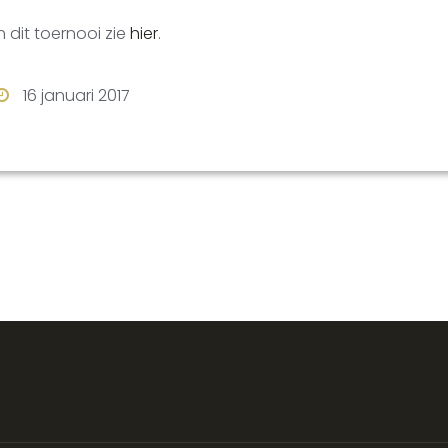
 dit toernooi zie
hier
.
16 januari 2017