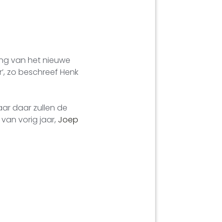
ing van het nieuwe
r’, zo beschreef Henk
ar daar zullen de
van vorig jaar,
Joep