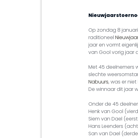
Nieuwjaarstoernoo
Op zondag 8 januari
raditioneel
Nieuwjaa
jaar en vormt eigenl
van Gool vorig jaar d
Met 45 deelnemers w
slechte weersomstan
Nabuurs
, was er niet b
De winnaar dit jaar 
Onder de 45 deelnem
Henk van Gool (vierd
Siem van Dael (eerst
Hans Leenders (acht
San van Dael (derde