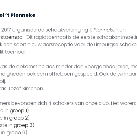
i ’t Pionneke
 2017 organiseerde schaakvereniging
’t Pionneke
hun
rstoernooi
. ‘Dit rapidtoernooi is de eerste schaakontmoet
ijk een soort nieuwjaarsreceptie voor de Limburgse schake
it toernooi.
as de opkomst helaas minder dan voorgaande jaren, ma
digheden ook een rol hebben gespeeld. Ook de winnaar 
ij.
was Jozef Simenon.
ers bevonden zich 4 schakers van onze club. Het waren:
e in
groep 1
)
e in
groep 2
)
ste in
groep 3
)
 in
groep 6
).