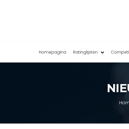
Homepagina
Ratinglijsten
Competi
NI
Hom