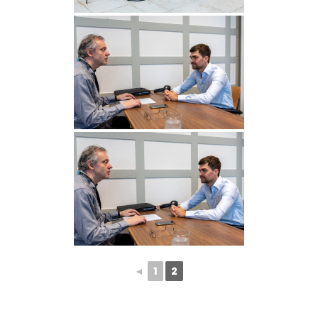
◄
1
2