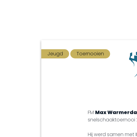
Jeugd
Toernooien
FM
Max Warmerd
snelschaaktoernooi 
Hij werd samen met I