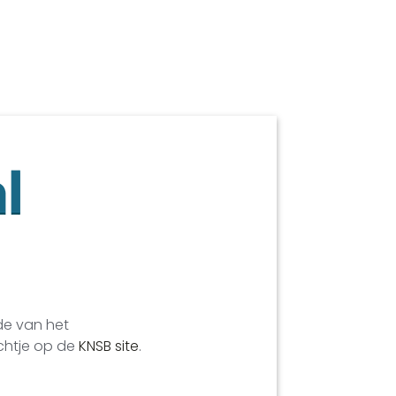
de van het
chtje op de
KNSB site
.