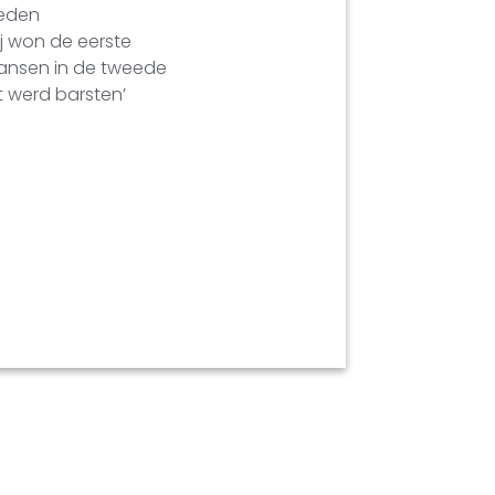
leden
ij won de eerste
kansen in de tweede
t werd barsten’