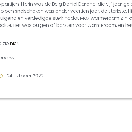
partijen. Hierin was de Belg Daniel Dardha, die vijf jaar ge
ioen snelschaken was onder veertien jaar, de sterkste. H
rtuigend en verdedigde sterk nadat Max Warmerdam zijn 
t pakte. Het was buigen of barsten voor Warmerdam, en he
e zie
hier
.
eeters
24 oktober 2022