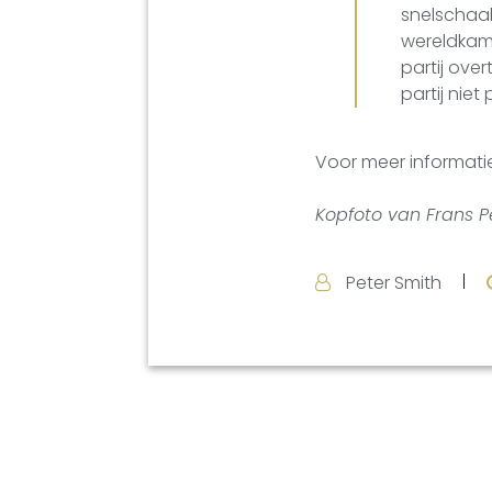
snelschaak
wereldkamp
partij ove
partij nie
Voor meer informati
Kopfoto van Frans P
Peter Smith