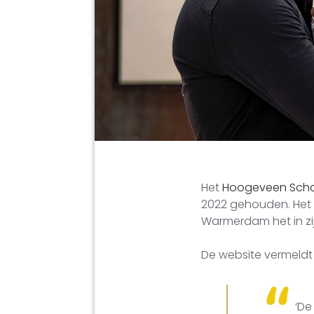
Het
Hoogeveen Scha
2022 gehouden. Het 
Warmerdam het in zi
De website vermeldt
‘De