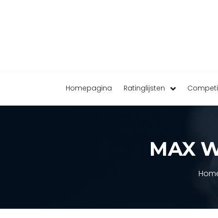
Homepagina
Ratinglijsten
Competi
MAX W
Hom