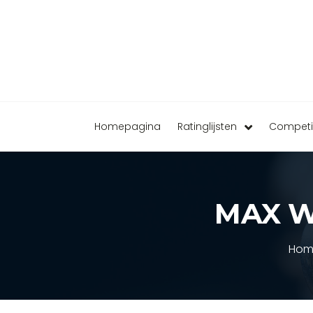
Homepagina
Ratinglijsten
Competi
MAX W
Hom