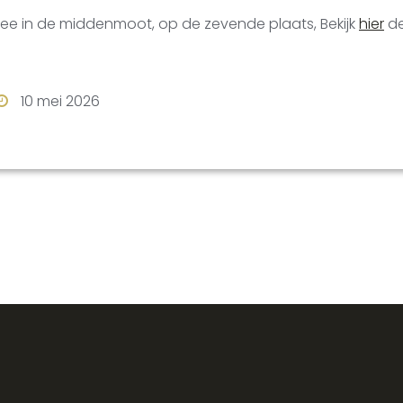
ee in de middenmoot, op de zevende plaats, Bekijk
hier
de
10 mei 2026