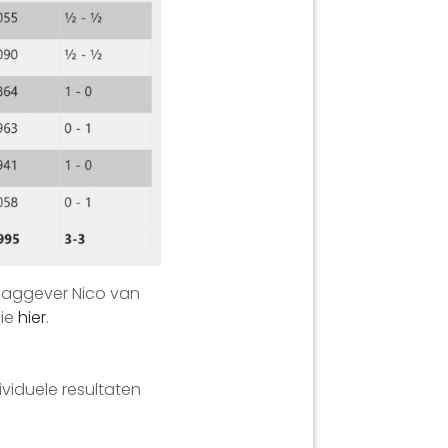
slaggever Nico van
zie
hier
.
ividuele resultaten