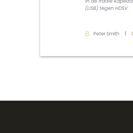
In de fraaie Kapelza
(LiSB) tegen HDSV.
Peter Smith