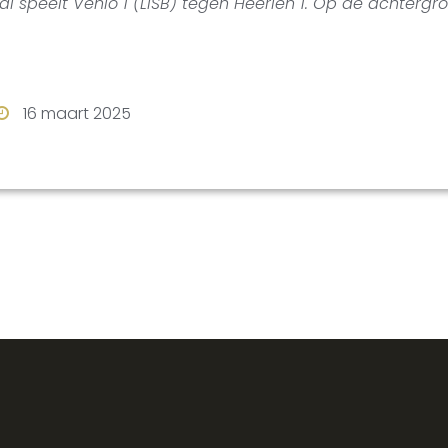
al speelt Venlo 1 (LiSB) tegen Heerlen 1. Op de achtergr
16 maart 2025