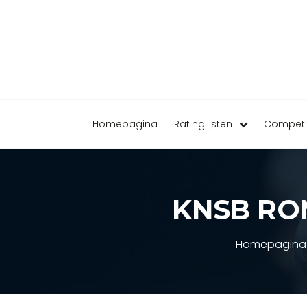
Homepagina
Ratinglijsten
Competi
KNSB RON
Homepagina