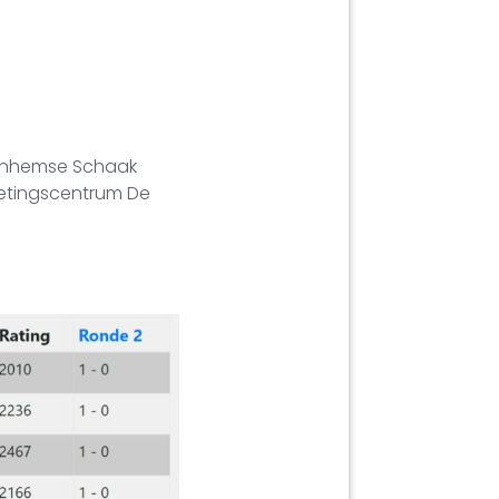
 Arnhemse Schaak
oetingscentrum De