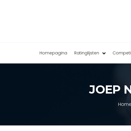
Homepagina
Ratinglijsten
Competi
JOEP 
Home