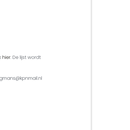
ik
hier
. De lijst wordt
burgmans@kpnmail.nl