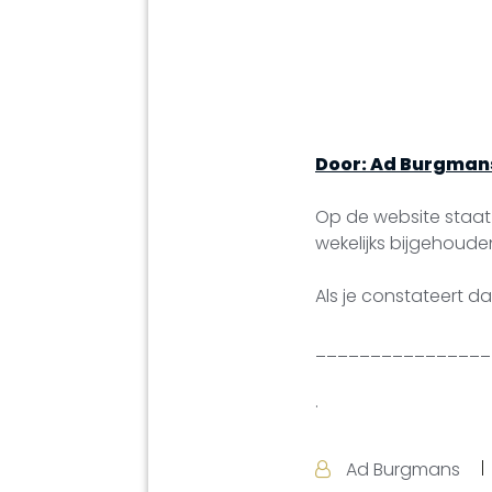
Door: Ad Burgman
Op de website staat 
wekelijks bijgehoude
Als je constateert d
________________
.
Ad Burgmans