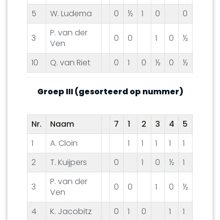
5
W. Ludema
0
½
1
0
0
½
0
P. van der
3
0
0
1
0
½
0
0
Ven
10
Q. van Riet
0
1
0
½
0
½
0
½
Groep III (gesorteerd op nummer)
Nr.
Naam
7
1
2
3
4
5
6
8
1
A. Cloin
1
1
1
1
1
0
½
2
T. Kuijpers
0
1
0
½
1
½
0
P. van der
3
0
0
1
0
½
0
0
Ven
4
K. Jacobitz
0
1
0
1
1
1
1