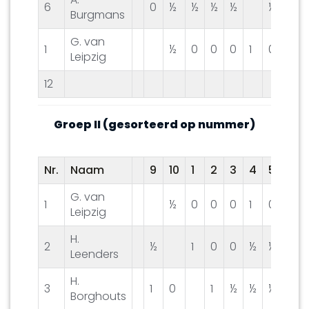
6
0
½
½
½
½
½
0
Burgmans
G. van
1
½
0
0
0
1
0
0
Leipzig
12
Groep II (gesorteerd op nummer)
Nr.
Naam
9
10
1
2
3
4
5
6
G. van
1
½
0
0
0
1
0
0
Leipzig
H.
2
½
1
0
0
½
½
0
Leenders
H.
3
1
0
1
½
½
½
½
Borghouts