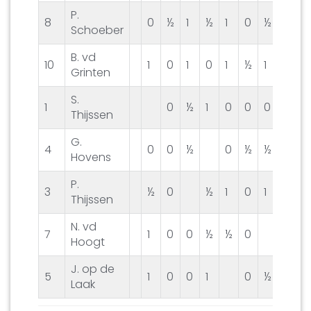
P.
8
0
½
1
½
1
0
½
0
Schoeber
B. vd
10
1
0
1
0
1
½
1
0
0
Grinten
S.
1
0
½
1
0
0
0
1
1
Thijssen
G.
4
0
0
½
0
½
½
½
0
Hovens
P.
3
½
0
½
1
0
1
0
0
Thijssen
N. vd
7
1
0
0
½
½
0
½
0
Hoogt
J. op de
5
1
0
0
1
0
½
0
0
Laak