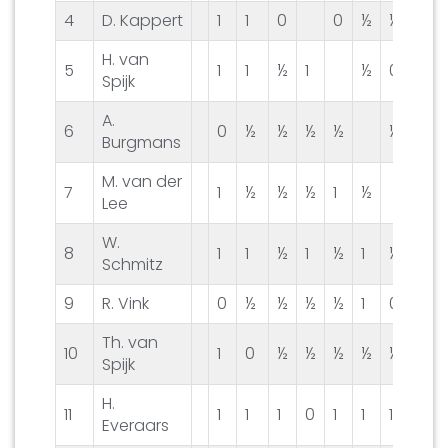
4
D. Kappert
1
1
0
0
½
½
0
H. van
5
1
1
½
1
½
0
½
Spijk
A.
6
0
½
½
½
½
½
0
Burgmans
M. van der
7
1
½
½
½
1
½
½
Lee
W.
8
1
1
½
1
½
1
½
Schmitz
9
R. Vink
0
½
½
½
½
1
0
0
Th. van
10
1
0
½
½
½
½
½
½
Spijk
H.
11
1
1
1
0
1
1
1
½
Everaars