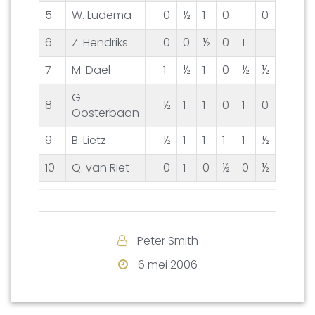
5
W. Ludema
0
½
1
0
0
½
0
6
Z. Hendriks
0
0
½
0
1
½
1
7
M. Dael
1
½
1
0
½
½
1
G.
8
½
1
1
0
1
0
0
Oosterbaan
9
B. Lietz
½
1
1
1
1
½
1
½
10
Q. van Riet
0
1
0
½
0
½
0
½
Peter Smith
6 mei 2006