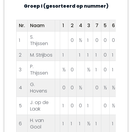
Groep I (gesorteerd op nummer)
Nr.
Naam
1
2
4
3
7
5
6
8
9
S.
1
0
½
1
0
0
0
1
1
Thijssen
2
M. Strijbos
1
1
1
1
0
1
½
1
P.
3
½
0
½
1
0
1
0
0
Thijssen
G.
4
0
0
½
0
½
½
½
0
Hovens
J. op de
5
1
0
0
1
0
½
0
0
Laak
H. van
6
1
1
1
½
1
1
1
1
Gool