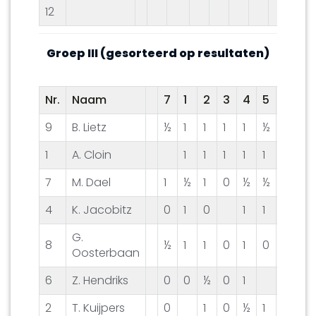
12
Groep III (gesorteerd op resultaten)
Nr.
Naam
7
1
2
3
4
5
6
8
9
B. Lietz
½
1
1
1
1
½
1
½
1
A. Cloin
1
1
1
1
1
0
½
7
M. Dael
1
½
1
0
½
½
1
4
K. Jacobitz
0
1
0
1
1
1
1
G.
8
½
1
1
0
1
0
0
Oosterbaan
6
Z. Hendriks
0
0
½
0
1
½
1
2
T. Kuijpers
0
1
0
½
1
½
0