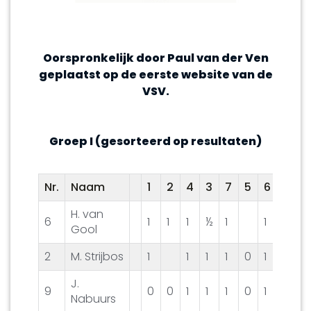
Oorspronkelijk door Paul van der Ven
geplaatst op de eerste website van de
VSV.
Groep I (gesorteerd op resultaten)
Nr.
Naam
1
2
4
3
7
5
6
8
9
H. van
6
1
1
1
½
1
1
1
1
Gool
2
M. Strijbos
1
1
1
1
0
1
½
1
J.
9
0
0
1
1
1
0
1
1
Nabuurs