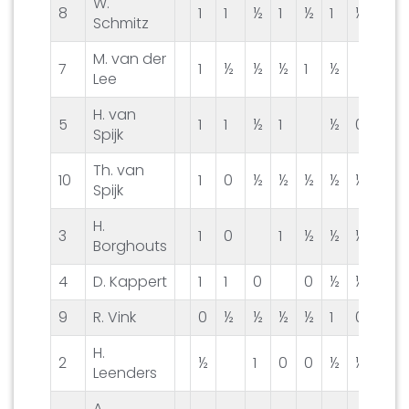
W.
8
1
1
½
1
½
1
½
Schmitz
M. van der
7
1
½
½
½
1
½
½
Lee
H. van
5
1
1
½
1
½
0
½
Spijk
Th. van
10
1
0
½
½
½
½
½
½
Spijk
H.
3
1
0
1
½
½
½
½
Borghouts
4
D. Kappert
1
1
0
0
½
½
0
9
R. Vink
0
½
½
½
½
1
0
0
H.
2
½
1
0
0
½
½
0
Leenders
A.