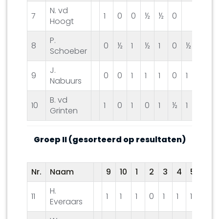
N. vd
7
1
0
0
½
½
0
½
0
Hoogt
P.
8
0
½
1
½
1
0
½
0
Schoeber
J.
9
0
0
1
1
1
0
1
1
Nabuurs
B. vd
10
1
0
1
0
1
½
1
0
0
Grinten
Groep II (gesorteerd op resultaten)
Nr.
Naam
9
10
1
2
3
4
5
6
H.
11
1
1
1
0
1
1
1
½
Everaars