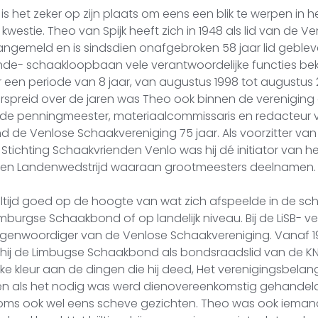
is het zeker op zijn plaats om eens een blik te werpen in 
westie. Theo van Spijk heeft zich in 1948 als lid van de V
gemeld en is sindsdien onafgebroken 58 jaar lid gebleven. 
ende- schaakloopbaan vele verantwoordelijke functies bek
 een periode van 8 jaar, van augustus 1998 tot augustus 
erspreid over de jaren was Theo ook binnen de vereniging ac
eede penningmeester, materiaalcommissaris en redacteur v
d de Venlose Schaakvereniging 75 jaar. Als voorzitter va
tichting Schaakvrienden Venlo was hij dé initiator van he
en Landenwedstrijd waaraan grootmeesters deelnamen.
ltijd goed op de hoogte van wat zich afspeelde in de sch
Limburgse Schaakbond of op landelijk niveau. Bij de LiSB-
tegenwoordiger van de Venlose Schaakvereniging. Vanaf 
ij de Limbugse Schaakbond als bondsraadslid van de KNS
ijke kleur aan de dingen die hij deed, Het verenigingsbela
 en als het nodig was werd dienovereenkomstig gehandeld.
ms ook wel eens scheve gezichten. Theo was ook iemand