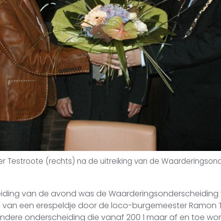
 Testroote (rechts) na de uitreiking van de Waarderingson
eiding van de avond was de Waarderingsonderscheidin
rm van een erespeldje door de loco-burgemeester Ramon Te
zondere onderscheiding die vanaf 200 1 maar af en toe w