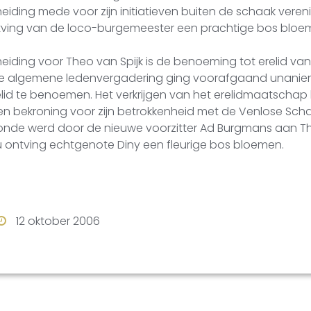
iding mede voor zijn initiatieven buiten de schaak vereni
tving van de loco-burgemeester een prachtige bos blo
iding voor Theo van Spijk is de benoeming tot erelid va
De algemene ledenvergadering ging voorafgaand unanie
elid te benoemen. Het verkrijgen van het erelidmaatschap
en bekroning voor zijn betrokkenheid met de Venlose Scha
rkonde werd door de nieuwe voorzitter Ad Burgmans aan Th
 ontving echtgenote Diny een fleurige bos bloemen.
12 oktober 2006