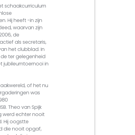
het schaakcurriculum
enlose
Hij heeft -in zijn
leed, waarvan zijn
2006, de
tief als secretaris,
an het clubblad. In
n de ter gelegenheid
t jubileumtoernooi in
aakwereld, of het nu
 vergaderingen was
1980
B. Theo van Spijk
ng werd echter nooit
 Hij oogstte
 die nooit opgaf,