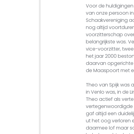
Voor de huldigingen 
van onze persoon in k
Schaakvereniging aan
nog altijd voortdur
voorzitterschap over
belangrijkste was. V
vice-voorzitter, tw
het jaar 2000 beston
daarvan opgerichte S
de Maaspoort met e
Theo van Spijk was a
in Venlo was, in de 
Theo actief als ver
vertegenwoordigde h
gaf altijd een duidel
ut het oog verloren
daarmee lof maar so