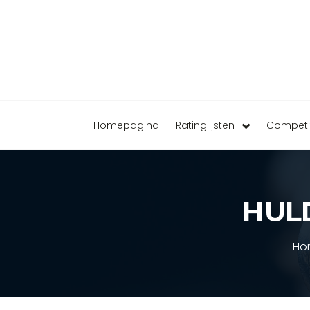
Homepagina
Ratinglijsten
Competi
HUL
Ho