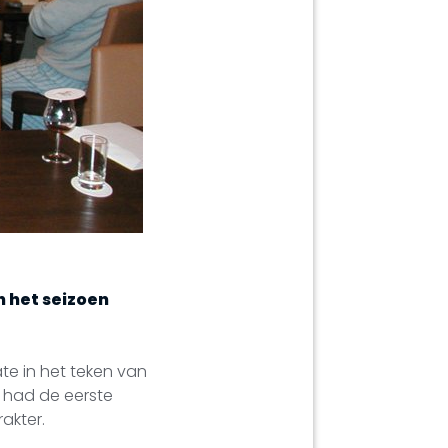
n het seizoen
e in het teken van
r had de eerste
rakter.