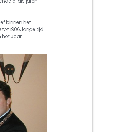
ende al die jaren
ef binnen het
ot 1986, lange tijd
 het Jaar.