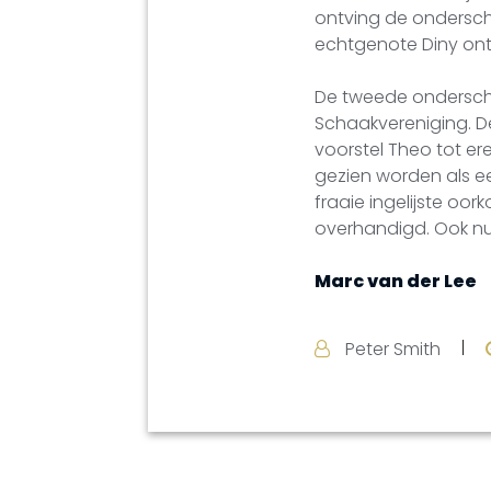
ontving de ondersche
echtgenote Diny on
De tweede ondersche
Schaakvereniging. 
voorstel Theo tot er
gezien worden als e
fraaie ingelijste oo
overhandigd. Ook nu
Marc van der Lee
Peter Smith