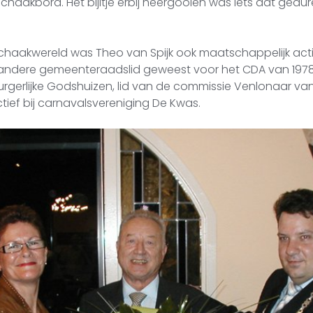
chaakbord. Het bijltje erbij neergooien was iets dat gedur
chaakwereld was Theo van Spijk ook maatschappelijk acti
r andere gemeenteraadslid geweest voor het CDA van 1978 t
urgerlijke Godshuizen, lid van de commissie Venlonaar van
tief bij carnavalsvereniging De Kwas.