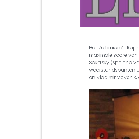
Het 7e LimianZ- Rap
maximale score van 7
Sokalsky (spelend vo
weerstandspunten ein
en Vladimir Vovchik, 