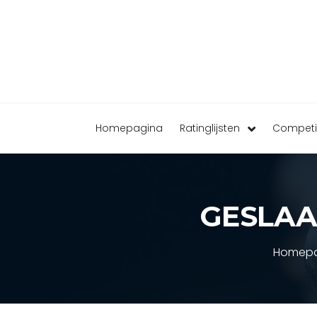
Homepagina
Ratinglijsten
Competi
GESLAA
Homepa