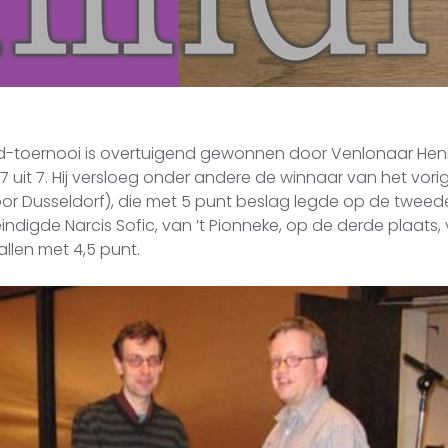
id-toernooi is overtuigend gewonnen door Venlonaar He
 uit 7. Hij versloeg onder andere de winnaar van het vorig
or Dusseldorf), die met 5 punt beslag legde op de tweed
digde Narcis Sofic, van ’t Pionneke, op de derde plaats,
allen met 4,5 punt.