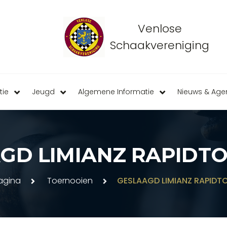
Venlose
Schaakvereniging
tie
Jeugd
Algemene Informatie
Nieuws & Ag
GD LIMIANZ RAPIDT
gina
Toernooien
GESLAAGD LIMIANZ RAPIDT