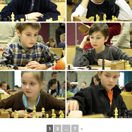
1
2
...
7
►