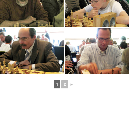
1
2
►