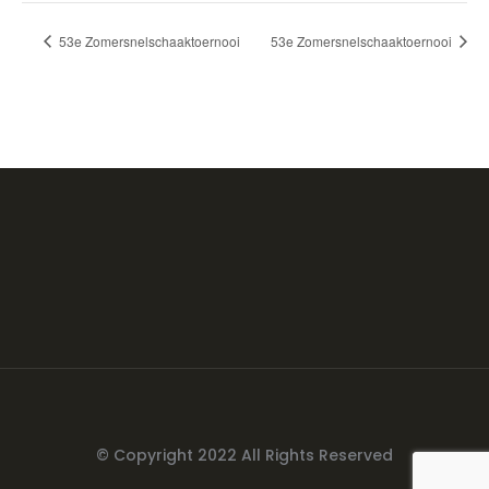
53e Zomersnelschaaktoernooi
53e Zomersnelschaaktoernooi
© Copyright 2022 All Rights Reserved