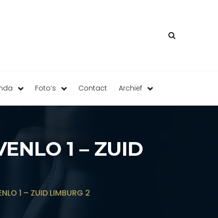
enda
Foto’s
Contact
Archief
NLO 1 – ZUID
LO 1 – ZUID LIMBURG 2