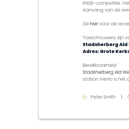
KNSB-competitie. Ven
Aanvang van de wedst
Zie
hier
voor de recen
Toeschouwers zijn va
Stadsherberg Ald
Adres: Grote Kerks
Bereikbaarheid:
Stadsherberg Ald W
station Venlo is het 
Peter Smith