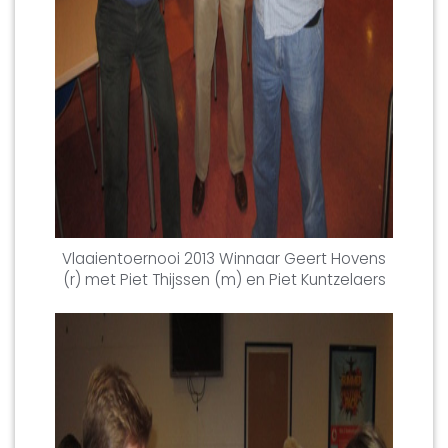
Vlaaientoernooi 2013 Winnaar Geert Hovens
(r) met Piet Thijssen (m) en Piet Kuntzelaers